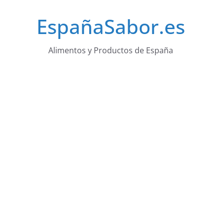
Saltar
EspañaSabor.es
al
contenido
Alimentos y Productos de España