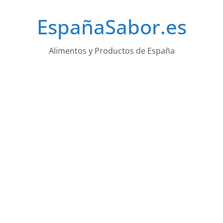
Saltar
EspañaSabor.es
al
contenido
Alimentos y Productos de España