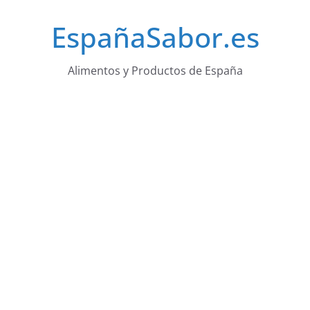
Saltar
EspañaSabor.es
al
contenido
Alimentos y Productos de España