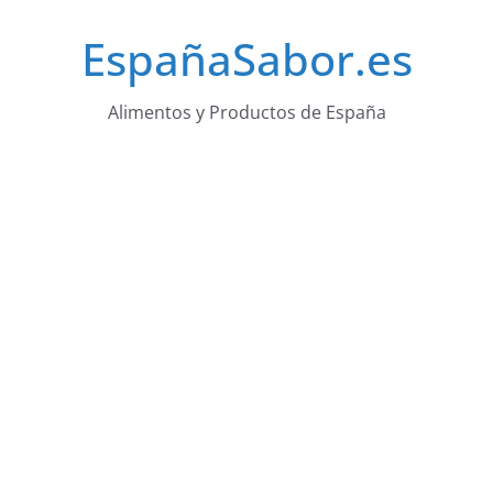
Saltar
EspañaSabor.es
al
contenido
Alimentos y Productos de España