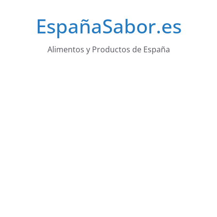
Saltar
EspañaSabor.es
al
contenido
Alimentos y Productos de España