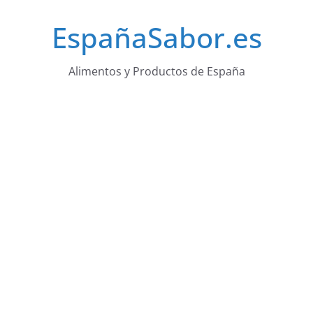
Saltar
EspañaSabor.es
al
contenido
Alimentos y Productos de España