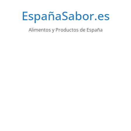
Saltar
EspañaSabor.es
al
contenido
Alimentos y Productos de España