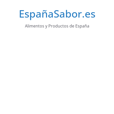
Saltar
EspañaSabor.es
al
contenido
Alimentos y Productos de España