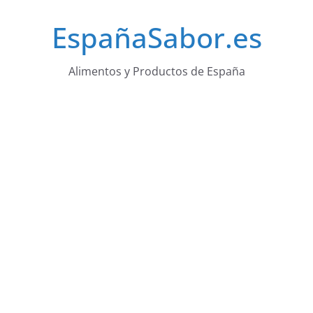
Saltar
EspañaSabor.es
al
contenido
Alimentos y Productos de España