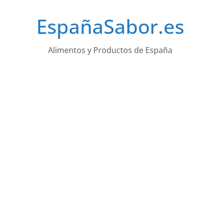
Saltar
EspañaSabor.es
al
contenido
Alimentos y Productos de España