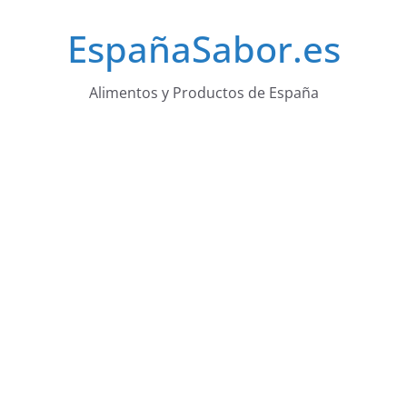
Saltar
EspañaSabor.es
al
contenido
Alimentos y Productos de España