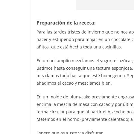
Preparación de la receta:
Para las tardes tristes de invierno que no nos ap
hacer y estupendo para mojar en un chocolate ca
añitos, que está hecha toda una cocinillas.
En un bol amplio mezclamos el yogur, el azúcar, l
Batimos hasta conseguir una textura esponjosa. 
mezclamos todo hasta que esté homogéneo. Sepa
añadimos el cacao y mezclamos bien.
En un molde de plum-cake previamente engrasa
encima la mezcla de masa con cacao y por últim
forma circular para que al partir el bizcocho n
Metemos en el horno (previamente calentado) a 
Espero que os guste y a disfrutar.