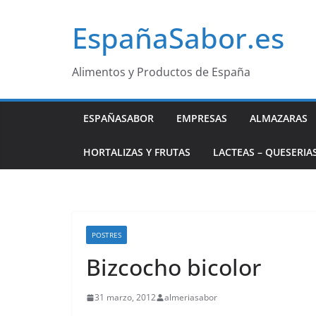
Saltar
EspañaSabor.es
al
contenido
Alimentos y Productos de España
ESPAÑASABOR
EMPRESAS
ALMAZARAS
HORTALIZAS Y FRUTAS
LACTEAS – QUESERIA
POSTRES
Bizcocho bicolor
31 marzo, 2012
almeriasabor