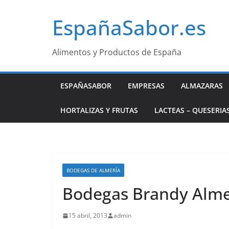
Saltar
EspañaSabor.es
al
contenido
Alimentos y Productos de España
ESPAÑASABOR
EMPRESAS
ALMAZARAS
HORTALIZAS Y FRUTAS
LACTEAS – QUESERIA
BODEGAS DE ALMERÍA
Bodegas Brandy Alme
15 abril, 2013
admin