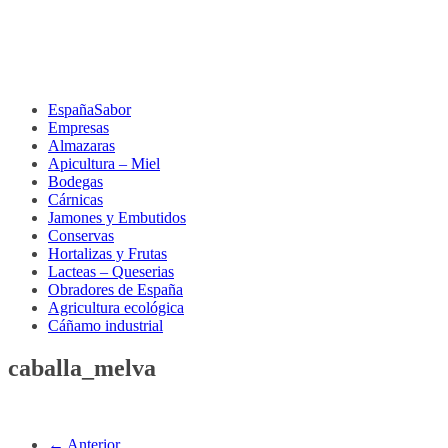
EspañaSabor
Empresas
Almazaras
Apicultura – Miel
Bodegas
Cárnicas
Jamones y Embutidos
Conservas
Hortalizas y Frutas
Lacteas – Queserias
Obradores de España
Agricultura ecológica
Cáñamo industrial
caballa_melva
← Anterior