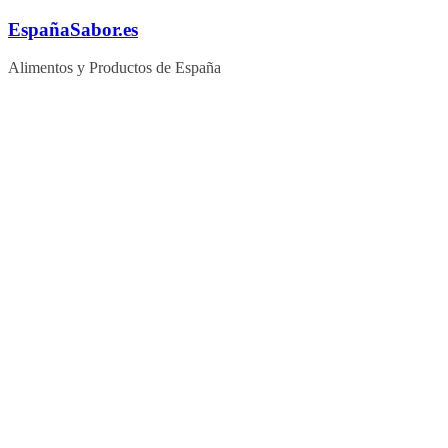
Saltar
EspañaSabor.es
al
contenido
Alimentos y Productos de España