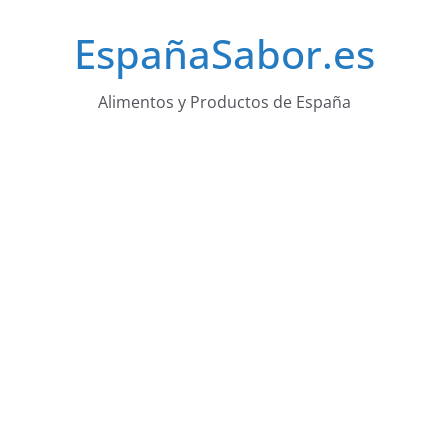
Saltar
EspañaSabor.es
al
contenido
Alimentos y Productos de España