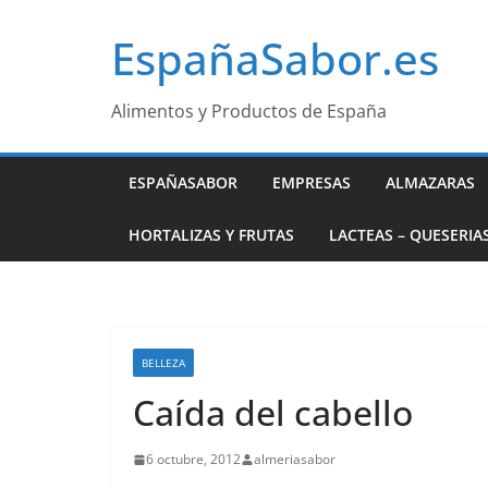
Saltar
EspañaSabor.es
al
contenido
Alimentos y Productos de España
ESPAÑASABOR
EMPRESAS
ALMAZARAS
HORTALIZAS Y FRUTAS
LACTEAS – QUESERIA
BELLEZA
Caída del cabello
6 octubre, 2012
almeriasabor