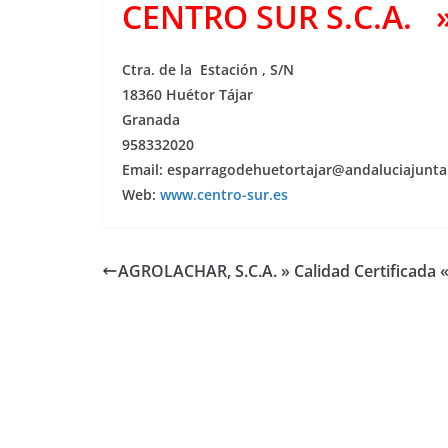
CENTRO SUR S.C.A. » 
Ctra. de la Estación , S/N
18360 Huétor Tájar
Granada
958332020
Email: esparragodehuetortajar@andaluciajunta
Web:
www.centro-sur.es
AGROLACHAR, S.C.A. » Calidad Certificada 