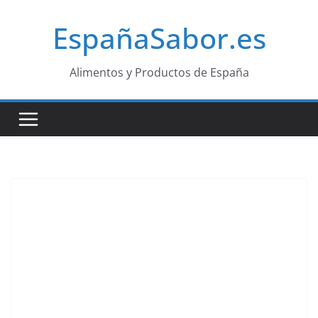
Saltar
EspañaSabor.es
al
contenido
Alimentos y Productos de España