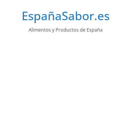
Saltar
EspañaSabor.es
al
contenido
Alimentos y Productos de España