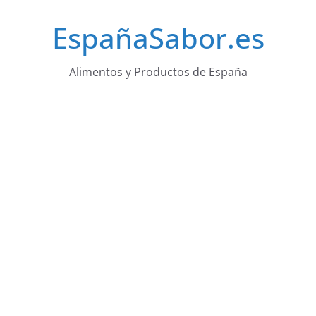
Saltar
EspañaSabor.es
al
contenido
Alimentos y Productos de España