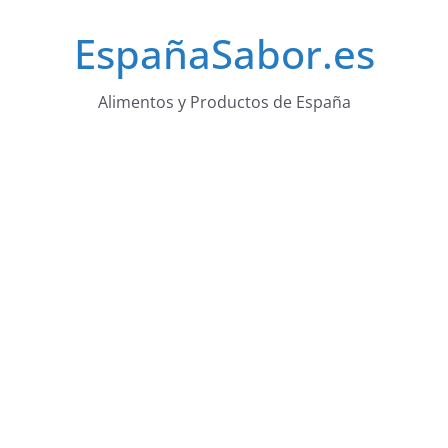
Saltar
EspañaSabor.es
al
contenido
Alimentos y Productos de España