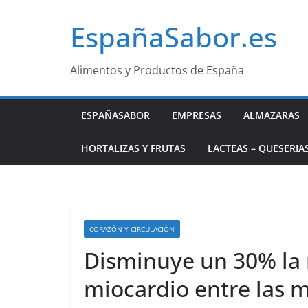
Saltar
EspañaSabor.es
al
contenido
Alimentos y Productos de España
ESPAÑASABOR
EMPRESAS
ALMAZARAS
HORTALIZAS Y FRUTAS
LACTEAS – QUESERIA
CORAZÓN Y CIRCULACIÓN
Disminuye un 30% la 
miocardio entre las 