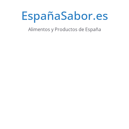
Saltar
EspañaSabor.es
al
contenido
Alimentos y Productos de España