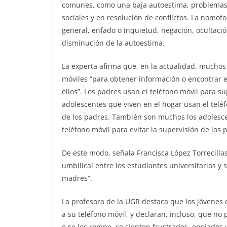
comunes, como una baja autoestima, problemas c
sociales y en resolución de conflictos. La nomo
general, enfado o inquietud, negación, ocultaci
disminución de la autoestima.
La experta afirma que, en la actualidad, muchos
móviles “para obtener información o encontrar e
ellos”. Los padres usan el teléfono móvil para sup
adolescentes que viven en el hogar usan el telé
de los padres. También son muchos los adolescen
teléfono móvil para evitar la supervisión de los 
De este modo, señala Francisca López Torrecillas
umbilical entre los estudiantes universitarios y 
madres”.
La profesora de la UGR destaca que los jóvenes
a su teléfono móvil, y declaran, incluso, que no 
o se les rompe, se sienten frustrados, enojados y