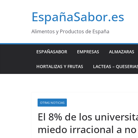
Saltar
EspañaSabor.es
al
contenido
Alimentos y Productos de España
ESPAÑASABOR
EMPRESAS
ALMAZARAS
HORTALIZAS Y FRUTAS
LACTEAS – QUESERIA
OTRAS NOTICIAS
El 8% de los universit
miedo irracional a no