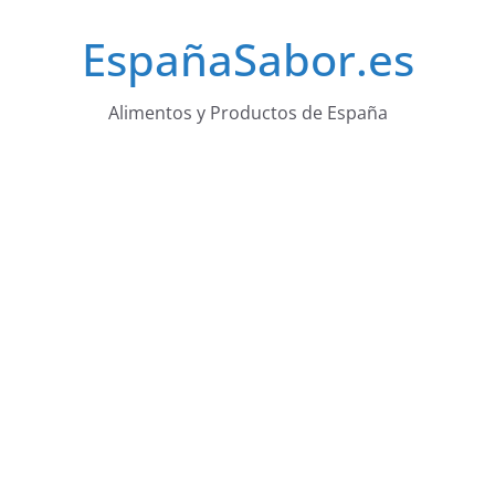
Saltar
EspañaSabor.es
al
contenido
Alimentos y Productos de España