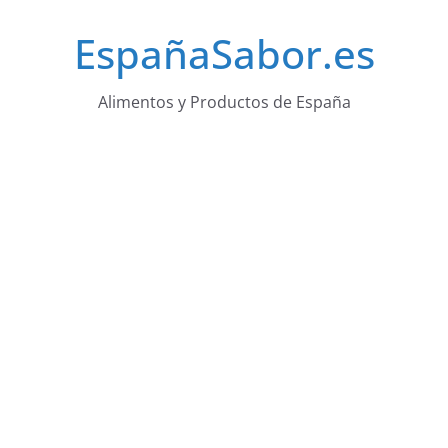
Saltar
EspañaSabor.es
al
contenido
Alimentos y Productos de España