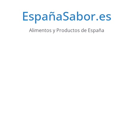
Saltar
EspañaSabor.es
al
contenido
Alimentos y Productos de España