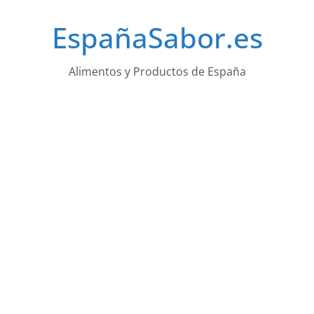
Saltar
EspañaSabor.es
al
contenido
Alimentos y Productos de España