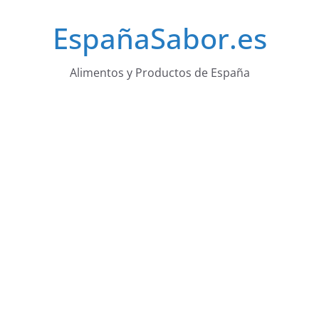
Saltar
EspañaSabor.es
al
contenido
Alimentos y Productos de España