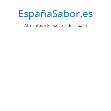
Saltar
EspañaSabor.es
al
contenido
Alimentos y Productos de España