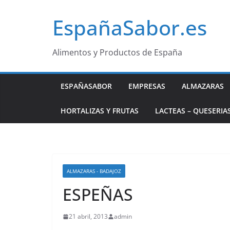
Saltar
EspañaSabor.es
al
contenido
Alimentos y Productos de España
ESPAÑASABOR
EMPRESAS
ALMAZARAS
HORTALIZAS Y FRUTAS
LACTEAS – QUESERIA
ALMAZARAS - BADAJOZ
ESPEÑAS
21 abril, 2013
admin