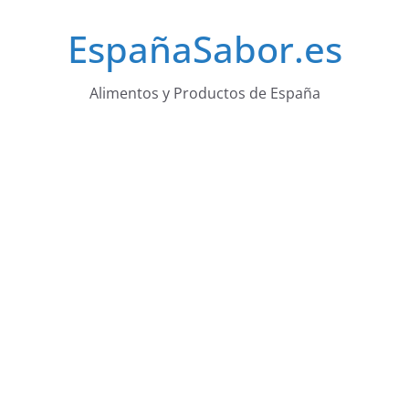
Saltar
EspañaSabor.es
al
contenido
Alimentos y Productos de España