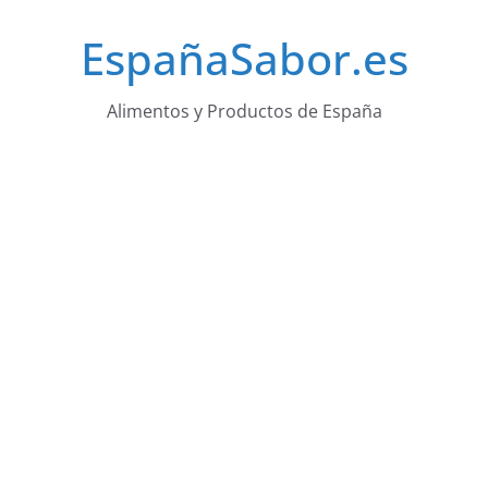
Saltar
EspañaSabor.es
al
contenido
Alimentos y Productos de España