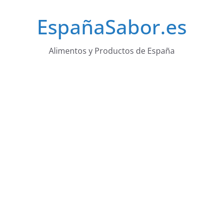
Saltar
EspañaSabor.es
al
contenido
Alimentos y Productos de España