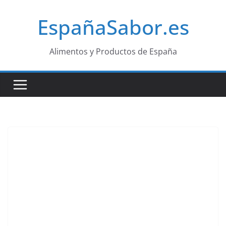
Saltar
EspañaSabor.es
al
contenido
Alimentos y Productos de España