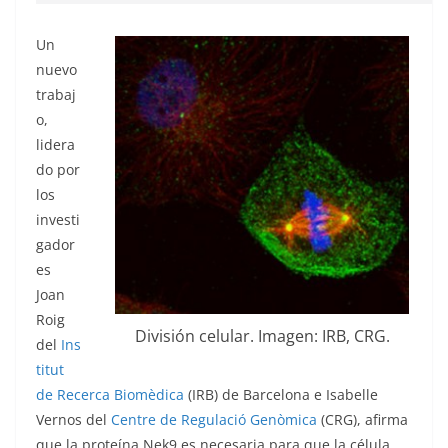
Un
nuevo
trabaj
o,
lidera
do por
los
investi
gador
es
Joan
Roig
División celular. Imagen: IRB, CRG.
del
Ins
titut
de Recerca Biomèdica
(IRB) de Barcelona e Isabelle
Vernos del
Centre de Regulació Genòmica
(CRG), afirma
que la proteína Nek9 es necesaria para que la célula