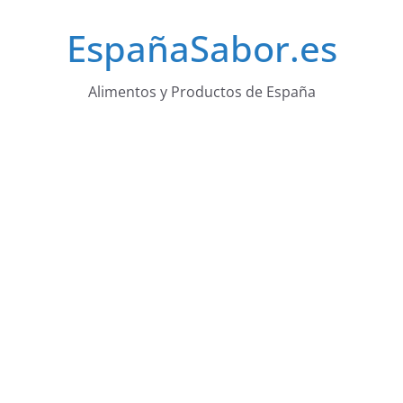
Saltar
EspañaSabor.es
al
contenido
Alimentos y Productos de España