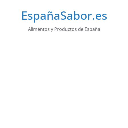
Saltar
EspañaSabor.es
al
contenido
Alimentos y Productos de España