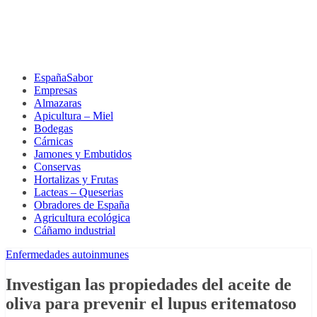
EspañaSabor
Empresas
Almazaras
Apicultura – Miel
Bodegas
Cárnicas
Jamones y Embutidos
Conservas
Hortalizas y Frutas
Lacteas – Queserias
Obradores de España
Agricultura ecológica
Cáñamo industrial
Enfermedades autoinmunes
Investigan las propiedades del aceite de
oliva para prevenir el lupus eritematoso