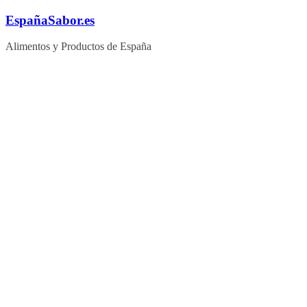
Saltar
EspañaSabor.es
al
contenido
Alimentos y Productos de España