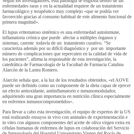
Según los investigadores, esta patología se engloba dentro de las
enfermedades raras y en la actualidad requiere de un tratamiento
farmacológico y terapéutico muy complejo «que se podría ver
favorecido gracias al consumo habitual de este alimento funcional de
primera magnitud».
El lupus eritematoso sistémico es una enfermedad autoinmune,
inflamatoria crónica que puede afectar a múltiples órganos y
sistemas, carente todavía de un tratamiento curativo. “Se
caracteriza además por su difícil diagnóstico y por un importante
número de complicaciones que repercuten en la calidad de vida de
los pacientes”, afirma la responsable de esta investigación, la
catedrática de Farmacología de la Facultad de Farmacia Catalina
Alarcón de la Lastra Romero.
Alarcón señala que, a la luz de los resultados obtenidos, «el AOVE
puede ser definido como un componente de la dieta capaz de ejercer
un efecto antioxidante, antiinflamatorio e inmunomodulador,
adquiriendo una gran importancia en nutrición clínica especialmente
en enfermos inmunocomprometidos».
Para llevar a cabo esta investigación, el equipo de expertos de la US
está realizando ensayos in vivo con animales de experimentación e
in vitro con algunos componentes del aceite de oliva virgen extra en
células humanas de enfermos de lupus en colaboración del Servicio
de Inmunología del Hospital Universitario Virgen del Rocío de