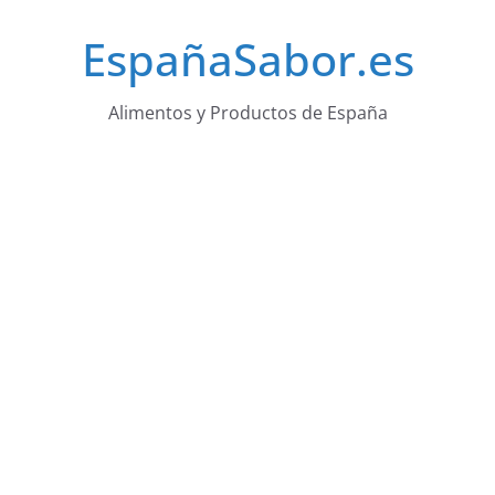
Saltar
EspañaSabor.es
al
contenido
Alimentos y Productos de España