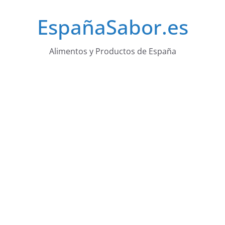
Saltar
EspañaSabor.es
al
contenido
Alimentos y Productos de España