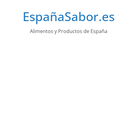
Saltar
EspañaSabor.es
al
contenido
Alimentos y Productos de España