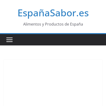
Saltar
EspañaSabor.es
al
contenido
Alimentos y Productos de España