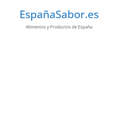
Saltar
EspañaSabor.es
al
contenido
Alimentos y Productos de España