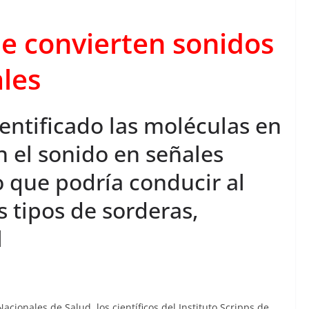
e convierten sonidos
les
entificado las moléculas en
n el sonido en señales
o que podría conducir al
s tipos de sorderas,
l
acionales de Salud, los científicos del Instituto Scripps de