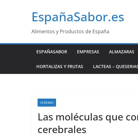
Saltar
EspañaSabor.es
al
contenido
Alimentos y Productos de España
ESPAÑASABOR
EMPRESAS
ALMAZARAS
HORTALIZAS Y FRUTAS
LACTEAS – QUESERIA
CEREBRO
Las moléculas que co
cerebrales