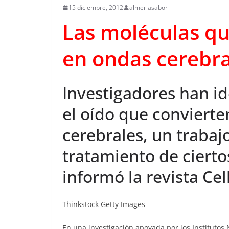
15 diciembre, 2012
almeriasabor
Las moléculas qu
en ondas cerebra
Investigadores han id
el oído que convierte
cerebrales, un trabaj
tratamiento de cierto
informó la revista Cel
Thinkstock Getty Images
En una investigación apoyada por los Institutos N