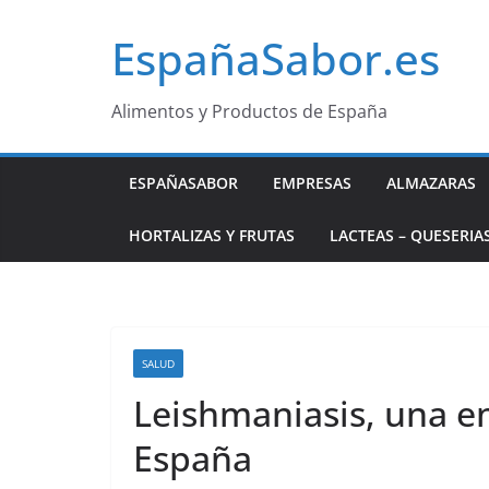
Saltar
EspañaSabor.es
al
contenido
Alimentos y Productos de España
ESPAÑASABOR
EMPRESAS
ALMAZARAS
HORTALIZAS Y FRUTAS
LACTEAS – QUESERIA
SALUD
Leishmaniasis, una e
España