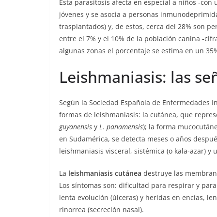
Esta parasitosis afecta en especial a niños -co
jóvenes y se asocia a personas inmunodeprimid
trasplantados) y, de estos, cerca del 28% son pe
entre el 7% y el 10% de la población canina -cif
algunas zonas el porcentaje se estima en un 35
Leishmaniasis: las se
Según la Sociedad Española de Enfermedades Infe
formas de leishmaniasis: la cutánea, que repres
guyanensis
y
L. panamensis
); la forma mucocután
en Sudamérica, se detecta meses o años después
leishmaniasis visceral, sistémica (o kala-azar) 
La
leishmaniasis cutánea
destruye las membranas
Los síntomas son: dificultad para respirar y para
lenta evolución (úlceras) y heridas en encías, le
rinorrea (secreción nasal).