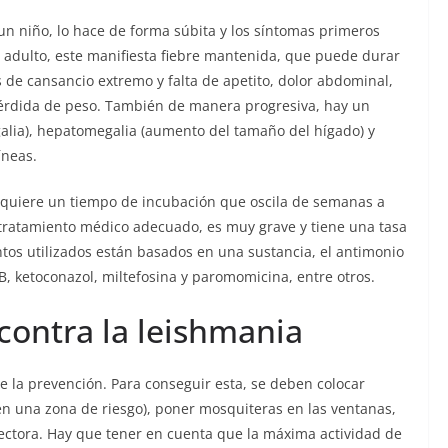
un niño, lo hace de forma súbita y los síntomas primeros
 un adulto, este manifiesta fiebre mantenida, que puede durar
 de cansancio extremo y falta de apetito, dolor abdominal,
 pérdida de peso. También de manera progresiva, hay un
lia), hepatomegalia (aumento del tamaño del hígado) y
íneas.
requiere un tiempo de incubación que oscila de semanas a
l tratamiento médico adecuado, es muy grave y tiene una tasa
os utilizados están basados en una sustancia, el antimonio
 B, ketoconazol, miltefosina y paromomicina, entre otros.
contra la leishmania
de la prevención. Para conseguir esta, se deben colocar
 en una zona de riesgo), poner mosquiteras en las ventanas,
otectora. Hay que tener en cuenta que la máxima actividad de