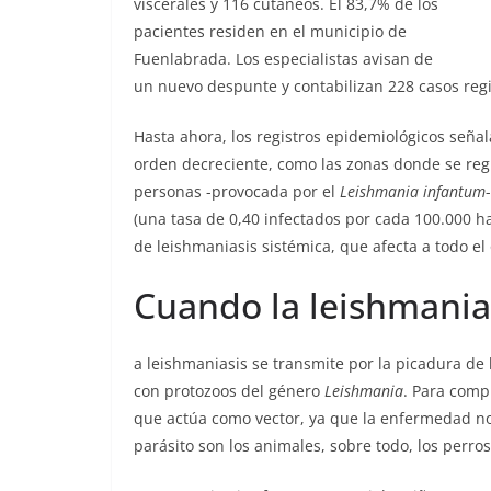
viscerales y 116 cutáneos. El 83,7% de los
pacientes residen en el municipio de
Fuenlabrada. Los especialistas avisan de
un nuevo despunte y contabilizan 228 casos regi
Hasta ahora, los registros epidemiológicos señ
orden decreciente, como las zonas donde se re
personas -provocada por el
Leishmania infantum
(una tasa de 0,40 infectados por cada 100.000 h
de leishmaniasis sistémica, que afecta a todo el
Cuando la leishmanias
a leishmaniasis se transmite por la picadura d
con protozoos del género
Leishmania
. Para compl
que actúa como vector, ya que la enfermedad no
parásito son los animales, sobre todo, los perros