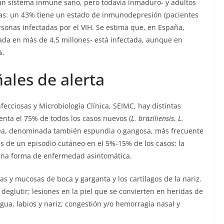
n un sistema inmune sano, pero todavía inmaduro- y adultos
as: un 43% tiene un estado de inmunodepresión (pacientes
rsonas infectadas por el VIH. Se estima que, en España,
rada en más de 4,5 millones- está infectada, aunque en
%.
ñales de alerta
cciosas y Microbiología Clínica, SEIMC, hay distintas
enta el 75% de todos los casos nuevos (
L. braziliensis
,
L.
ea, denominada también espundia o gangosa, más frecuente
 de un episodio cutáneo en el 5%-15% de los casos; la
y una forma de enfermedad asintomática.
 y mucosas de boca y garganta y los cartílagos de la nariz.
 deglutir; lesiones en la piel que se convierten en heridas de
ngua, labios y nariz; congestión y/o hemorragia nasal y