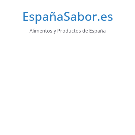
Saltar
EspañaSabor.es
al
contenido
Alimentos y Productos de España