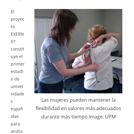
El
proyec
to
EXERN
ET
constit
uye el
primer
estudi
o de
univer
sidade
Las mujeres pueden mantener la
s
flexibilidad en valores más adecuados
españ
durante más tiempo.Image: UPM
olas
para
analiz