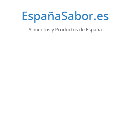
Saltar
EspañaSabor.es
al
contenido
Alimentos y Productos de España