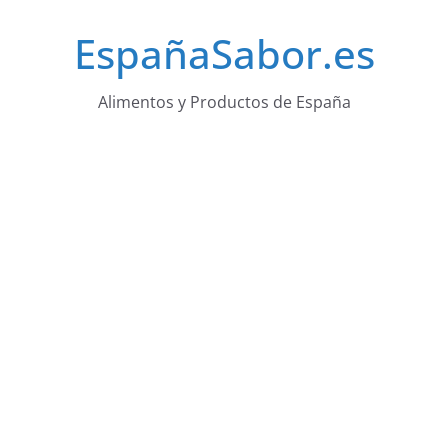
Saltar
EspañaSabor.es
al
contenido
Alimentos y Productos de España