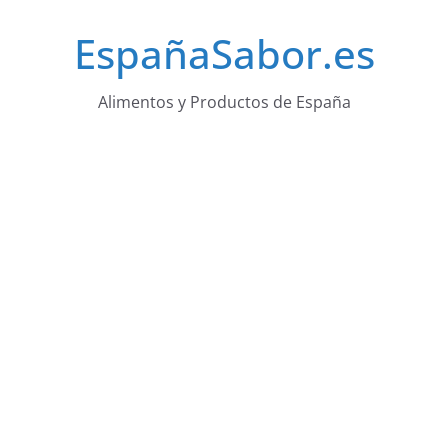
Saltar
EspañaSabor.es
al
contenido
Alimentos y Productos de España